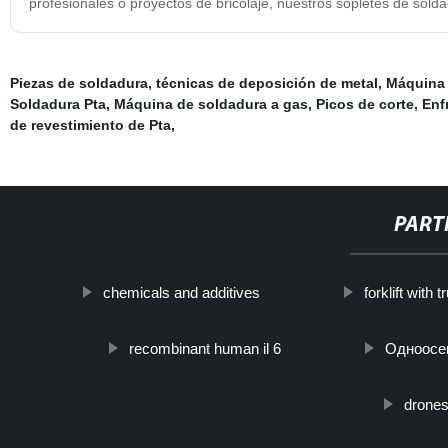
profesionales o proyectos de bricolaje, nuestros sopletes de solda
Piezas de soldadura
,
técnicas de deposición de metal
,
Máquina d
Soldadura Pta
,
Máquina de soldadura a gas
,
Picos de corte
,
Enf
de revestimiento de Pta
,
PART
chemicals and additives
forklift with 
recombinant human il 6
Одноосе
drones