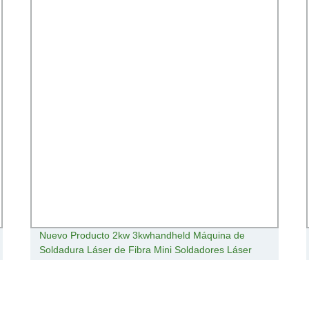
Nuevo Producto 2kw 3kwhandheld Máquina de
Soldadura Láser de Fibra Mini Soldadores Láser
para Acero Inoxidable Hierro Aluminio Cobre Latón