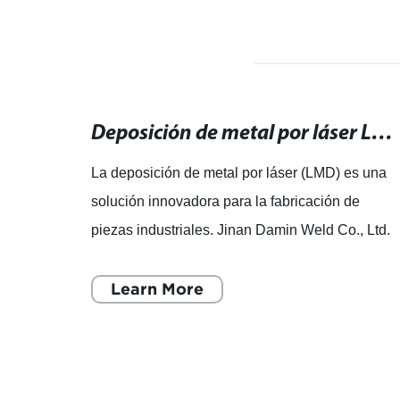
Máquina de soldadura a motor: Potente equipo para soldaduras eficientes.
Deposición de metal por láser LMD: la solución innovadora para la fabricación de piezas industriales.
La deposición de metal por láser (LMD) es una
solución innovadora para la fabricación de
a
piezas industriales. Jinan Damin Weld Co., Ltd.
a, una
es un fabricante líder en esta tecnología, con
una sólid
Learn More