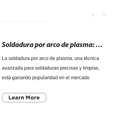
Soldadura por arco de plasma: técnica avanzada para soldaduras precisas y limpias.
La soldadura por arco de plasma, una técnica
Máqui
avanzada para soldaduras precisas y limpias,
para 
está ganando popularidad en el mercado
Damin
debido a sus numerosos beneficios. Esta
expor
técnica, que utiliza un arco
Learn More
de PT
L