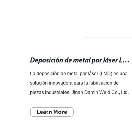
Máquina de soldadura a motor: Potente equipo para soldaduras eficientes.
Deposición de metal por láser LMD: la solución innovadora para la fabricación de piezas industriales.
La deposición de metal por láser (LMD) es una
solución innovadora para la fabricación de
a
piezas industriales. Jinan Damin Weld Co., Ltd.
a, una
es un fabricante líder en esta tecnología, con
una sólid
Learn More