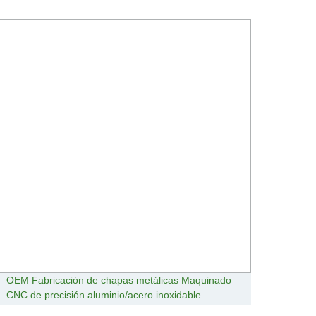
OEM Fabricación de chapas metálicas Maquinado
Venta
CNC de precisión aluminio/acero inoxidable
máqui
estampación Piezas soldadas/soldadas para