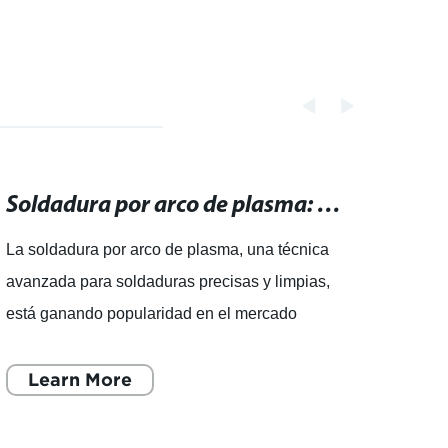
automóvil/automóvil/maquinaria/construcción/motocicleta
Soldadura por arco de plasma: técnica avanzada para soldaduras precisas y limpias.
La soldadura por arco de plasma, una técnica
Máqui
avanzada para soldaduras precisas y limpias,
para 
está ganando popularidad en el mercado
Damin
debido a sus numerosos beneficios. Esta
expor
técnica, que utiliza un arco
Learn More
de PT
L